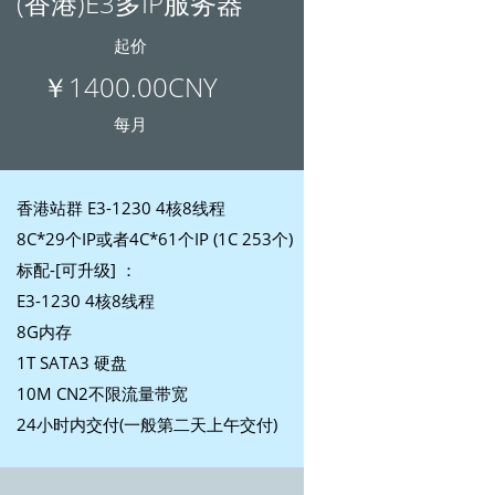
(香港)E3多IP服务器
起价
￥1400.00CNY
每月
香港站群 E3-1230 4核8线程
8C*29个IP或者4C*61个IP (1C 253个)
标配-[可升级] ：
E3-1230 4核8线程
8G内存
1T SATA3 硬盘
10M CN2不限流量带宽
24小时内交付(一般第二天上午交付)