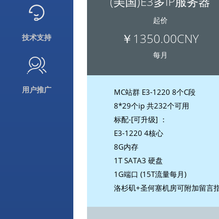
(美国)E3多IP服务器
起价
￥1350.00CNY
技术支持
每月
用户推广
MC站群 E3-1220 8个C段
8*29个ip 共232个可用
标配-[可升级] ：
E3-1220 4核心
8G内存
1T SATA3 硬盘
1G端口 (15T流量每月)
洛杉矶+圣何塞机房可附加留言