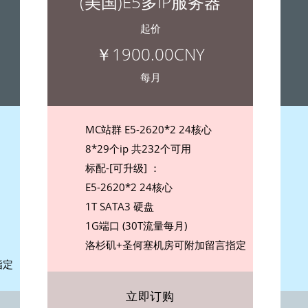
(美国)E5多IP服务器
起价
￥1900.00CNY
每月
MC站群 E5-2620*2 24核心
8*29个ip 共232个可用
标配-[可升级] ：
E5-2620*2 24核心
1T SATA3 硬盘
1G端口 (30T流量每月)
洛杉矶+圣何塞机房可附加留言指定
指定
立即订购