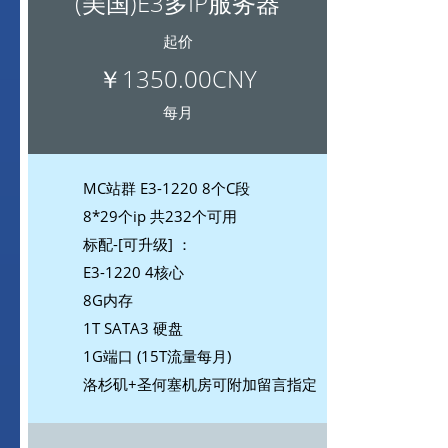
(美国)E3多IP服务器
起价
￥1350.00CNY
每月
MC站群 E3-1220 8个C段
8*29个ip 共232个可用
标配-[可升级] ：
E3-1220 4核心
8G内存
1T SATA3 硬盘
1G端口 (15T流量每月)
洛杉矶+圣何塞机房可附加留言指定