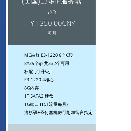
(美国)E3多IP服务器
起价
￥1350.00CNY
每月
MC站群 E3-1220 8个C段
8*29个ip 共232个可用
标配-[可升级] ：
E3-1220 4核心
8G内存
1T SATA3 硬盘
1G端口 (15T流量每月)
洛杉矶+圣何塞机房可附加留言指定