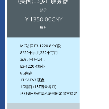
(美国)E3多IP服务器
起价
￥1350.00CNY
每月
MC站群 E3-1220 8个C段
8*29个ip 共232个可用
标配-[可升级] ：
E3-1220 4核心
8G内存
1T SATA3 硬盘
1G端口 (15T流量每月)
洛杉矶+圣何塞机房可附加留言指定