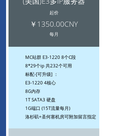
(美国)E3多IP服务器
起价
￥1350.00CNY
每月
MC站群 E3-1220 8个C段
8*29个ip 共232个可用
标配-[可升级] ：
E3-1220 4核心
8G内存
1T SATA3 硬盘
1G端口 (15T流量每月)
洛杉矶+圣何塞机房可附加留言指定