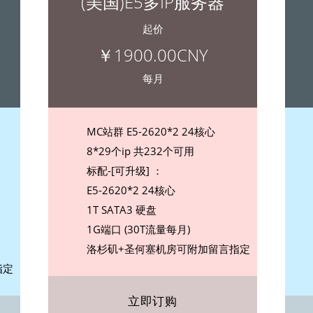
(美国)E5多IP服务器
起价
￥1900.00CNY
每月
MC站群 E5-2620*2 24核心
8*29个ip 共232个可用
标配-[可升级] ：
E5-2620*2 24核心
1T SATA3 硬盘
1G端口 (30T流量每月)
洛杉矶+圣何塞机房可附加留言指定
指定
立即订购