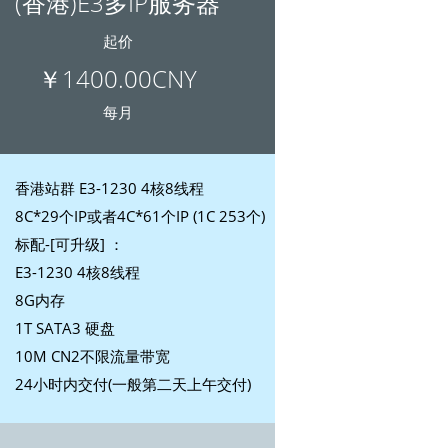
(香港)E3多IP服务器
起价
￥1400.00CNY
每月
香港站群 E3-1230 4核8线程
8C*29个IP或者4C*61个IP (1C 253个)
标配-[可升级] ：
E3-1230 4核8线程
8G内存
1T SATA3 硬盘
10M CN2不限流量带宽
24小时内交付(一般第二天上午交付)