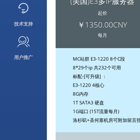
(美国)E3多IP服务器
起价
￥1350.00CNY
技术支持
每月
用户推广
MC站群 E3-1220 8个C段
8*29个ip 共232个可用
标配-[可升级] ：
E3-1220 4核心
8G内存
1T SATA3 硬盘
1G端口 (15T流量每月)
洛杉矶+圣何塞机房可附加留言