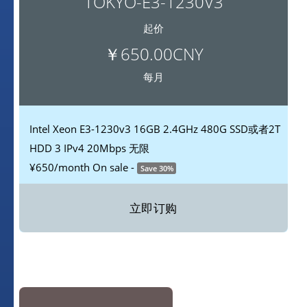
TOKYO-E3-1230V3
起价
￥650.00CNY
每月
Intel Xeon E3-1230v3
16GB
2.4GHz
480G SSD或者2T
HDD
3 IPv4
20Mbps 无限
¥650
/month
On sale -
Save 30%
立即订购