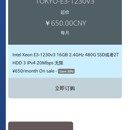
TOKYO-E3-1230V3
起价
￥650.00CNY
每月
Intel Xeon E3-1230v3
16GB
2.4GHz
480G SSD或者2T
HDD
3 IPv4
20Mbps 无限
¥650
/month
On sale -
Save 30%
立即订购