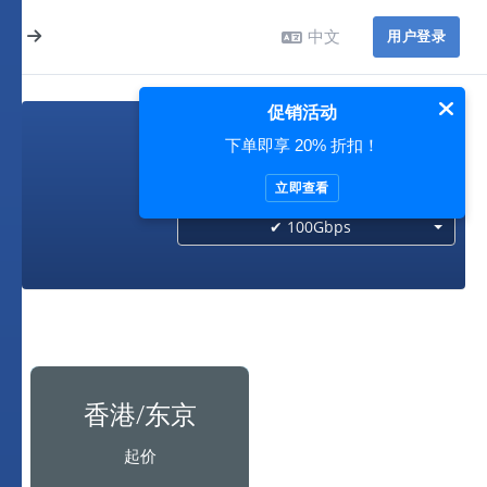
中文
用户登录
促销活动
下单即享 20% 折扣！
100Gbps
立即查看
✔ 100Gbps
香港/东京
起价