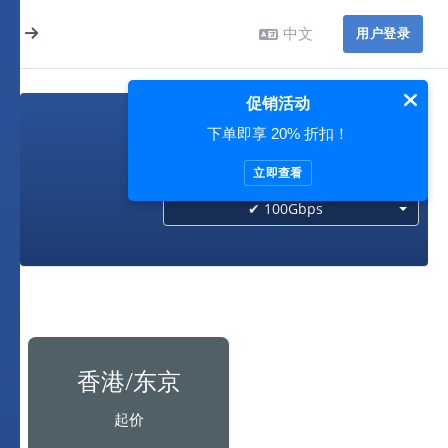
中文
用户登录
促销活动
下单即享 20% 折扣！
100Gbps
立即查看
✔ 100Gbps
香港/东京
起价