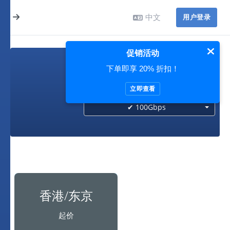
中文
用户登录
促销活动
下单即享 20% 折扣！
100Gbps
立即查看
✔ 100Gbps
香港/东京
起价