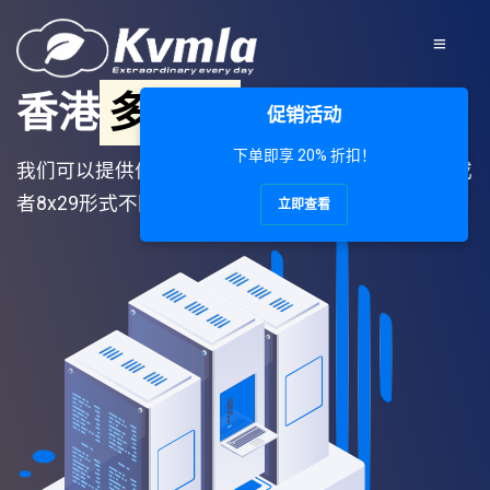
香港
多网段
IP服务器
促销活动
下单即享 20% 折扣！
我们可以提供位于美国西海岸洛杉矶和香港的4x61或
者8x29形式不同网段的IPv4满足您对多IP的需求.
立即查看