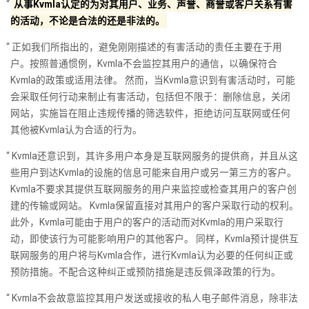
从事Kvmla认定的为对其用户、业务、声誉、商誉或客户关系有害
的活动，不论是合法的还是非法的。
正如我们所指出的，避免刚刚描述的有害活动的责任主要在于用
户。按照普通惯例，Kvmla不会监控其用户的通信，以确保符合
Kvmla的政策或适用法律。 然而，当Kvmla意识到有害活动时，可能
会采取任何行动来制止有害活动，包括但不限于：删除信息，关闭
网站，实施旨在阻止违规传播的筛选软件，拒绝访问互联网或任何
其他被Kvmla认为合适的行为。
Kvmla还意识到，其许多用户本身是互联网服务的提供商，并且从这
些用户到达Kvmla的设施的信息可能来自用户或另一第三方的客户。
Kvmla不要求其提供互联网服务的用户来监控或检查其用户的客户创
建的传输或网站。 Kvmla保留直接对其用户的客户采取行动的权利。
此外，Kvmla可能由于用户的客户的活动而对Kvmla的用户采取行
动，即使该行为可能影响用户的其他客户。 同样，Kvmla预计提供互
联网服务的用户将与Kvmla合作，进行Kvmla认为必要的任何纠正或
预防措施。不配合这种纠正或预防措施是违反佩泽政策的行为。
Kvmla不会故意监控其用户发送或接收的私人电子邮件消息，除非法