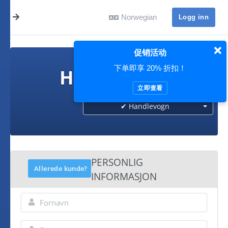
Norwegian
Logg inn
促销活动
下单即享 20% 折扣！
Handlevogn
立即查看
✔ Handlevogn
PERSONLIG
Allerede kunde?
INFORMASJON