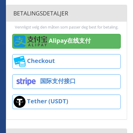
BETALINGSDETALJER
Vennligst velg den måten som passer deg best for betaling.
Alipay在线支付
Checkout
国际支付接口
Tether (USDT)