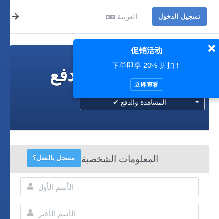
العربية
تسجيل الدخول
促销活动
下单即享 20% 折扣！
المشاهدة والدفع
立即查看
✔ المشاهدة والدفع
المعلومات الشخصية
مسجل بالفعل؟