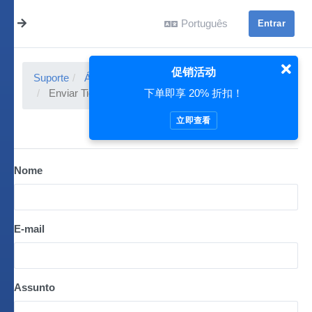
Português
Entrar
促销活动
Suporte
Área do Cliente
Tickets de Suporte
下单即享 20% 折扣！
Enviar Ticket
立即查看
Nome
E-mail
Assunto