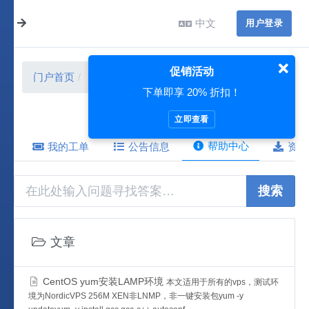
中文
用户登录
促销活动
门户首页
帮助中心
Linux
下单即享 20% 折扣！
立即查看
帮助中心
我的工单
公告信息
资源
搜索
文章
CentOS yum安装LAMP环境
本文适用于所有的vps，测试环
境为NordicVPS 256M XEN非LNMP，非一键安装包yum -y