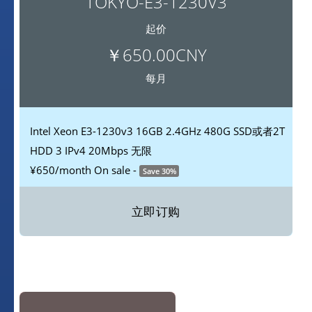
TOKYO-E3-1230V3
起价
￥650.00CNY
每月
Intel Xeon E3-1230v3
16GB
2.4GHz
480G SSD或者2T
HDD
3 IPv4
20Mbps 无限
¥650
/month
On sale -
Save 30%
立即订购