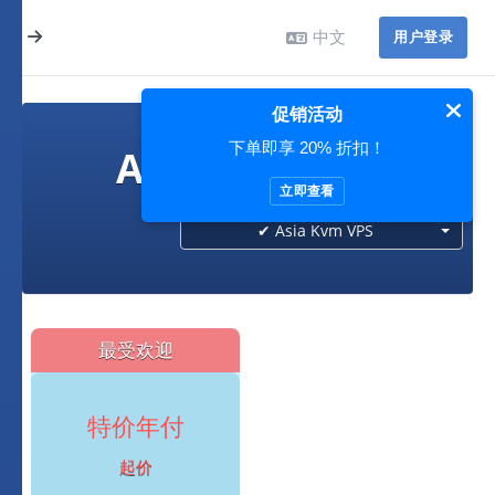
中文
用户登录
促销活动
下单即享 20% 折扣！
Asia Kvm VPS
立即查看
✔ Asia Kvm VPS
最受欢迎
特价年付
起价